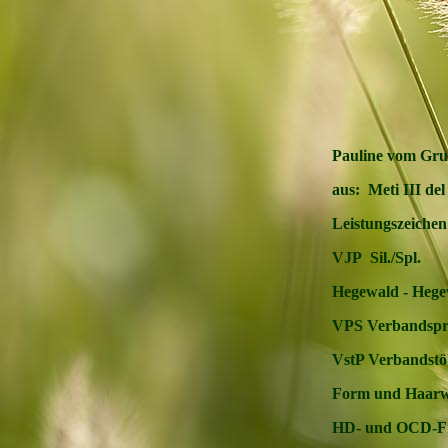
Pauline vom Gru
aus: Meti III de
Leistungszeichen
VJP Sil./Spl.
Hegewald - Hege
VPS Verbandspr
VstP Verbandst
Form und Haarw
HD- und OCD-F