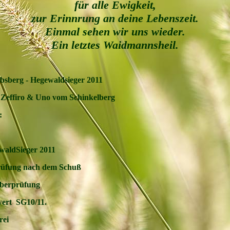
für alle Ewigkeit,
zur Erinnrung an deine Lebenszeit.
Einmal sehen wir uns wieder.
Ein letztes Waidmannsheil.
bsberg - Hegewaldsieger 2011
l Zeffiro & Uno vom Schinkelberg
:
waldSieger 2011
üfung nach dem Schuß
öberprüfung
ert SG10/11.
rei