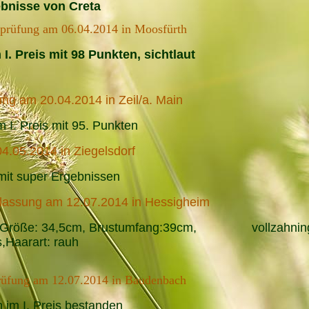
bnisse von Creta
prüfung am 06.04.2014 in Moosfürth
m
I. Preis mit 98 Punkten, sichtlaut
ng am 20.04.2014 in Zeil/a. Main
 I. Preis mit 95. Punkten
.05.2014 in Ziegelsdorf
it super Ergebnissen
lassung am 12.07.2014 in Hessigheim
g, Größe: 34,5cm, Brustumfang:39cm, vollzahnin
,
Haarart: rauh
rüfung am 12.07.2014 in Baudenbach
 im I. Preis bestanden