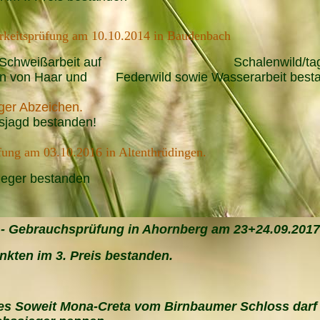
rkeitsprüfung am 10.10.2014 in Baudenbach
am Schweißarbeit auf Schalenwild/tagfä
gen von Haar und Federwild sowie Wasserarbeit best
ger Abzeichen.
sjagd
bestanden!
fung am 03.10.2016 in Altenthrüdingen.
ieger bestanden
- Gebrauchsprüfung in Ahornberg am 23+24.09.2017
kten im 3. Preis bestanden.
 es Soweit Mona-Creta vom Birnbaumer Schloss darf