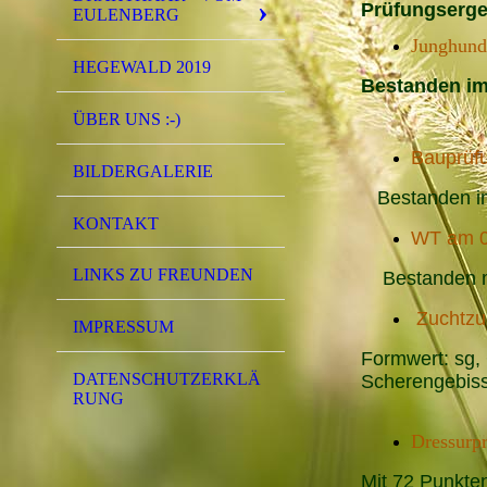
Prüfungserge
EULENBERG
Junghund
HEGEWALD 2019
Bestanden i
ÜBER UNS :-)
Bauprüfu
BILDERGALERIE
Bestanden im
KONTAKT
WT am 04
LINKS ZU FREUNDEN
Bestanden m
Zuchtzu
IMPRESSUM
Formwert: s
DATENSCHUTZERKLÄ
Scherengebiss
RUNG
Dressurp
Mit 72 Punkten