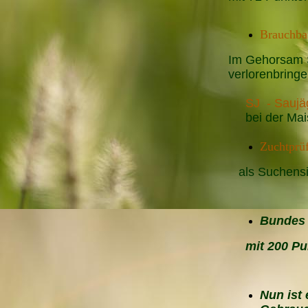
Brauchba
Im Gehors
verlorenbrin
SJ - Saujä
bei der Mai
Zuchtprü
als Suchens
Bundes 
mit 200 Pun
Nun ist