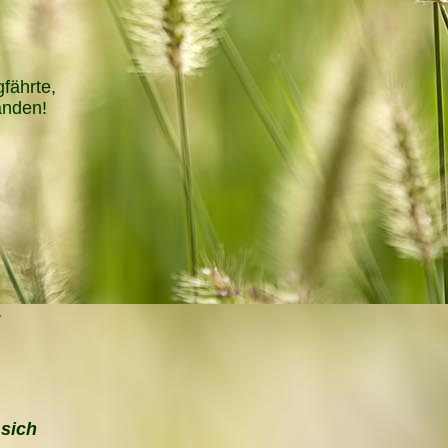
hrte,
anden!
 sich